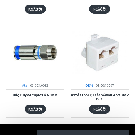
Καλάθι
Καλάθι
Atc
03.003.0082
OEM
05.005.0007
Φίς F Πρεσσαριστό 6.8mm
Αντάπτορας Τηλεφώνου Αρσ. σε 2
Θηλ.
Καλάθι
Καλάθι