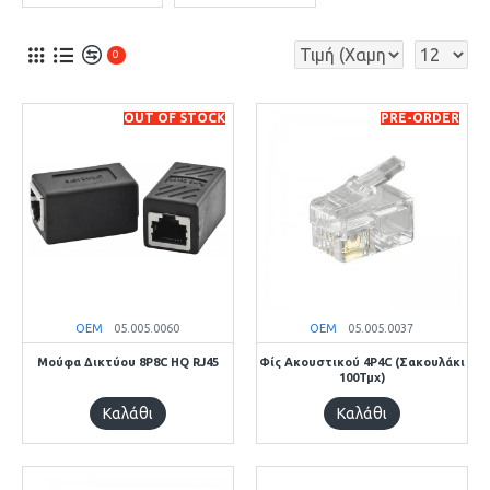
0
OUT OF STOCK
PRE-ORDER
OEM
05.005.0060
OEM
05.005.0037
Μούφα Δικτύου 8P8C HQ RJ45
Φίς Ακουστικού 4P4C (Σακουλάκι
100Τμχ)
Καλάθι
Καλάθι