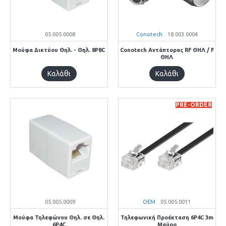
05.005.0008
Conotech
18.003.0004
Μούφα Δικτύου Θηλ. - Θηλ. 8P8C
Conotech Αντάπτορας RF ΘΗΛ / F
ΘΗΛ
Καλάθι
Καλάθι
PRE-ORDER
05.005.0009
OEM
05.005.0011
Μούφα Τηλεφώνου Θηλ. σε Θηλ.
Τηλεφωνική Προέκταση 6P4C 3m
6P4C
Μαύρο