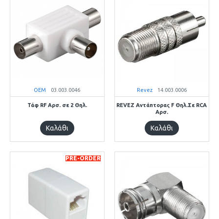
OEM
03.003.0046
Revez
14.003.0006
Τάφ RF Αρσ. σε 2 Θηλ.
REVEZ Αντάπτορας F Θηλ.Σε RCA
Αρσ.
Καλάθι
Καλάθι
PRE-ORDER