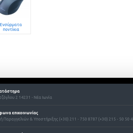
Ενσύρματα
ποντίκια
ατάστημα
ζόγλου 2 14231 - Νέα Ιωνία
φωνα επικοινωνίας
ή Παραγγελιών & Υποστήριξης (+30) 211 - 750 8787 (+30) 215 - 50 50 41