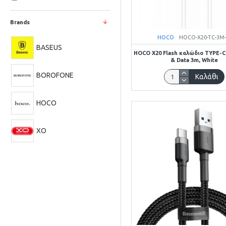
Brands
HOCO
HOCO-X20-TC-3M
BASEUS
HOCO X20 Flash καλώδιο TYPE-
& Data 3m, White
BOROFONE
Καλάθι
HOCO
XO