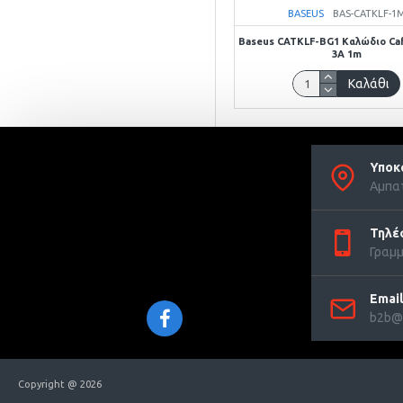
BASEUS
BAS-CATKLF-1
Baseus CATKLF-BG1 Καλώδιο Ca
3A 1m
Καλάθι
Υποκ
Αμπατ
Τηλέ
Γραμμ
Email
b2b@d
Copyright @ 2026