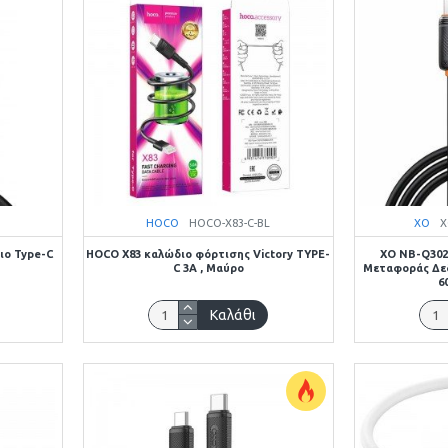
HOCO
HOCO-X83-C-BL
XO
X
ιο Type-C
HOCO X83 καλώδιο φόρτισης Victory TYPE-
XO NB-Q302
C 3A , Μαύρο
Μεταφοράς Δεδ
6
Καλάθι