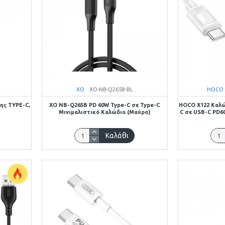
XO
XO-NB-Q265B-BL
HOCO
ης TYPE-C,
XO NB-Q265B PD 60W Type-C σε Type-C
HOCO X122 Καλώ
Μινιμαλιστικό Καλώδιο (Μαύρο)
C σε USB-C PD6
Καλάθι