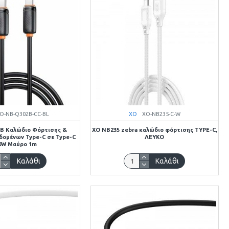
O-NB-Q302B-CC-BL
XO
XO-NB235-C-W
B Καλώδιο Φόρτισης &
XO NB235 zebra καλώδιο φόρτισης TYPE-C,
ομένων Type-C σε Type-C
ΛΕΥΚΟ
0W Μαύρο 1m
Καλάθι
Καλάθι