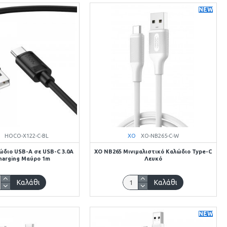
NEW
HOCO-X122-C-BL
XO
XO-NB265-C-W
ώδιο USB-A σε USB-C 3.0A
XO NB265 Μινιμαλιστικό Καλώδιο Type-C
Charging Μαύρο 1m
Λευκό
Καλάθι
Καλάθι
NEW