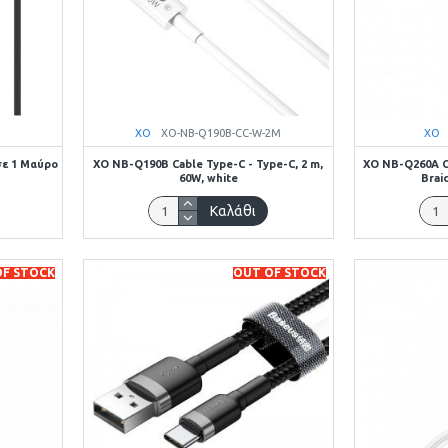
XO
XO-NB-Q190B-CC-W-2M
XO
σε 1 Μαύρο
XO NB-Q190B Cable Type-C - Type-C, 2 m,
XO NB-Q260A Ca
60W, white
Brai
Καλάθι
OF STOCK
OUT OF STOCK