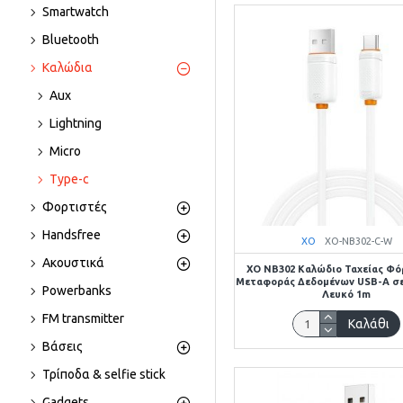
Smartwatch
Bluetooth
Καλώδια
Aux
Lightning
Micro
Type-c
Φορτιστές
Handsfree
XO
XO-NB302-C-W
Ακουστικά
XO NB302 Καλώδιο Ταχείας Φό
Μεταφοράς Δεδομένων USB-A σε
Powerbanks
Λευκό 1m
FM transmitter
Καλάθι
Βάσεις
Τρίποδα & selfie stick
Gadgets