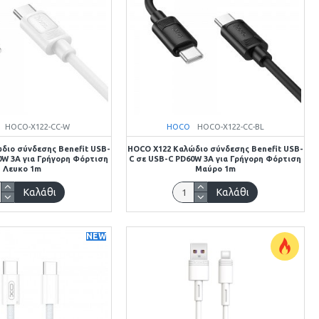
HOCO-X122-CC-W
HOCO
HOCO-X122-CC-BL
διο σύνδεσης Benefit USB-
HOCO X122 Καλώδιο σύνδεσης Benefit USB-
0W 3A για Γρήγορη Φόρτιση
C σε USB-C PD60W 3A για Γρήγορη Φόρτιση
Λευκο 1m
Μαύρο 1m
Καλάθι
Καλάθι
NEW