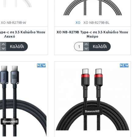
XO NB-R279B-W
XO
XO NB-R279B-BL
ype-c σε 3.5 Καλώδιο Ήχου
XO NB-R279B Type-c σε 3.5 Καλώδιο Ήχου
Λευκό
Μαύρο
Καλάθι
Καλάθι
NEW
NEW