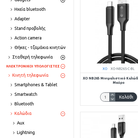
Ηχεία bluetooth
Adapter
Stand προβολής
Action camera
Θήκες - τζαμάκια κινητών
Σταθερή τηλεφωνία
ΗΛΕΚΤΡΟΝΙΚΟΙ ΥΠΟΛΟΓΙΣΤΕΣ
XO
XO-NB265-C-BL
Κινητή τηλεφωνία
XO NB265 Μινιμαλιστικό Καλώδ
Μαύρο
Smartphones & Tablet
Smartwatch
Καλάθι
Bluetooth
Καλώδια
Aux
Lightning