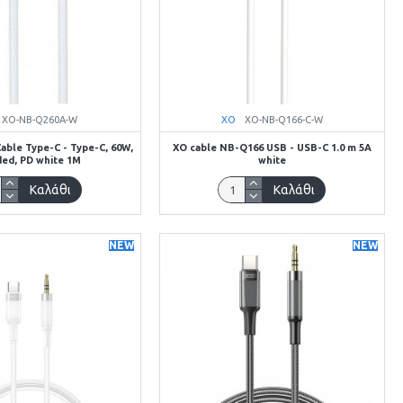
XO-NB-Q260A-W
XO
XO-NB-Q166-C-W
ble Type-C - Type-C, 60W,
XO cable NB-Q166 USB - USB-C 1.0 m 5A
ded, PD white 1M
white
Καλάθι
Καλάθι
NEW
NEW