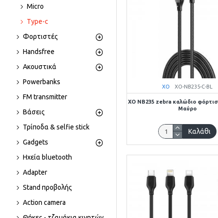
Micro
Type-c
Φορτιστές
Handsfree
Ακουστικά
Powerbanks
XO
XO-NB235-C-BL
FM transmitter
XO NB235 zebra καλώδιο φόρτισ
Μαύρο
Βάσεις
Τρίποδα & selfie stick
Καλάθι
Gadgets
Ηχεία bluetooth
Adapter
Stand προβολής
Action camera
Θήκες - τζαμάκια κινητών