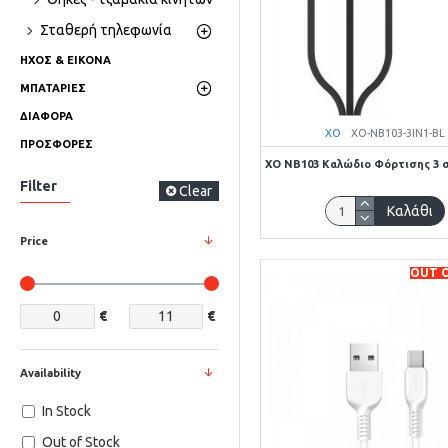
Σταθερή τηλεφωνία
ΗΧΟΣ & ΕΙΚΟΝΑ
ΜΠΑΤΑΡΙΕΣ
ΔΙΑΦΟΡΑ
XO
XO-NB103-3IN1-BL
ΠΡΟΣΦΟΡΕΣ
XO NB103 Καλώδιο Φόρτισης 3 
Filter
Clear
Καλάθι
Price
OUT 
€
€
Availability
In Stock
Out of Stock