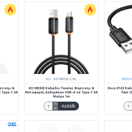
XO
XO-NB302-C-BL
HOCO
ρτισης &
XO NB302 Καλώδιο Ταχείας Φόρτισης &
Hoco X122 Καλ
 Type-C 3A
Μεταφοράς Δεδομένων USB-A σε Type-C 3A
Fast 
Μαύρο 1m
Καλάθι
NEW