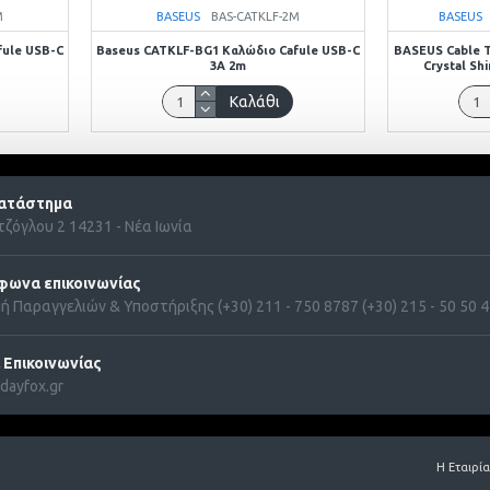
M
BASEUS
BAS-CATKLF-2M
BASEUS
fule USB-C
Baseus CATKLF-BG1 Καλώδιο Cafule USB-C
BASEUS Cable Ty
3A 2m
Crystal Sh
Καλάθι
ατάστημα
ζόγλου 2 14231 - Νέα Ιωνία
φωνα επικοινωνίας
ή Παραγγελιών & Υποστήριξης (+30) 211 - 750 8787 (+30) 215 - 50 50 41
 Επικοινωνίας
ayfox.gr
Η Εταιρία