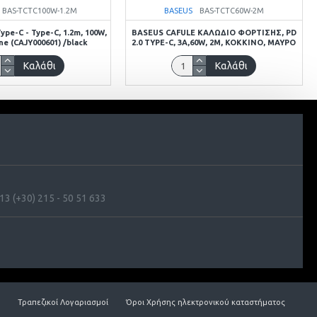
BAS-TCTC100W-1.2M
BASEUS
BAS-TCTC60W-2M
pe-C - Type-C, 1.2m, 100W,
BASEUS CAFULE ΚΑΛΩΔΙΟ ΦΟΡΤΙΣΗΣ, PD
ine (CAJY000601) /black
2.0 TYPE-C, 3A,60W, 2M, ΚΟΚΚΙΝΟ, ΜΑΥΡΟ
Καλάθι
Καλάθι
3 (+30) 215 - 50 51 633
Τραπεζικοί Λογαριασμοί
Όροι Χρήσης ηλεκτρονικού καταστήματος