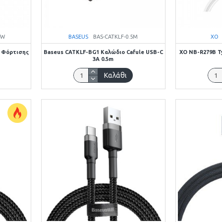
-W
BASEUS
BAS-CATKLF-0.5M
XO
C Φόρτισης
Baseus CATKLF-BG1 Καλώδιο Cafule USB-C
XO NB-R279B T
3A 0.5m
Καλάθι