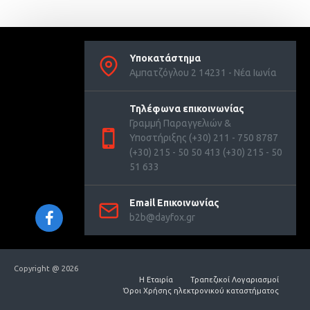
Υποκατάστημα
Αμπατζόγλου 2 14231 - Νέα Ιωνία
Τηλέφωνα επικοινωνίας
Γραμμή Παραγγελιών &
Υποστήριξης (+30) 211 - 750 8787
(+30) 215 - 50 50 413 (+30) 215 - 50
51 633
Email Επικοινωνίας
b2b@dayfox.gr
Copyright @ 2026
Η Εταιρία
Τραπεζικοί Λογαριασμοί
Όροι Χρήσης ηλεκτρονικού καταστήματος