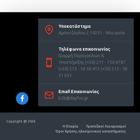
Υποκατάστημα
Αμπατζόγλου 2 14231 - Νέα Ιωνία
Τηλέφωνα επικοινωνίας
Γραμμή Παραγγελιών &
Υποστήριξης (+30) 211 - 750 8787
(+30) 215 - 50 50 413 (+30) 215 - 50
51 633
Email Επικοινωνίας
b2b@dayfox.gr
Copyright @ 2026
Η Εταιρία
Τραπεζικοί Λογαριασμοί
Όροι Χρήσης ηλεκτρονικού καταστήματος