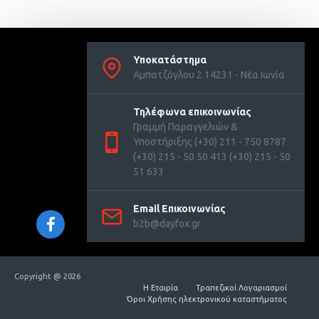
Υποκατάστημα
Αμπατζόγλου 2 14231 - Νέα Ιωνία
Τηλέφωνα επικοινωνίας
Γραμμή Παραγγελιών &
Υποστήριξης (+30) 211 - 750 8787
(+30) 215 - 50 50 413 (+30) 215 - 50
51 633
Email Επικοινωνίας
b2b@dayfox.gr
Copyright @ 2026
Η Εταιρία
Τραπεζικοί Λογαριασμοί
Όροι Χρήσης ηλεκτρονικού καταστήματος