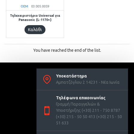
OEM
03.005.0059
Τηλεχειριστήριο Universal για
Panasonic {L-1170+}
Καλάθι
You have reached the end of the list.
Υποκατάστημα
Αμπατζόγλου 2 14231 - Νέα Ιωνία
Τηλέφωνα επικοινωνίας
Γραμμή Παραγγελιών &
Υποστήριξης (+30) 211 - 750 8787
(+30) 215 - 50 50 413 (+30) 215 - 50
51 633