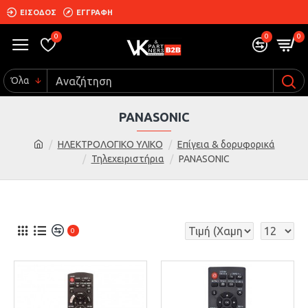
ΕΙΣΟΔΟΣ
ΕΓΓΡΑΦΗ
0
0
0
Όλα
PANASONIC
ΗΛΕΚΤΡΟΛΟΓΙΚΟ ΥΛΙΚΟ
Επίγεια & δορυφορικά
Τηλεχειριστήρια
PANASONIC
0