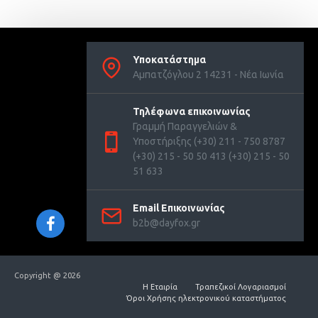
Υποκατάστημα
Αμπατζόγλου 2 14231 - Νέα Ιωνία
Τηλέφωνα επικοινωνίας
Γραμμή Παραγγελιών &
Υποστήριξης (+30) 211 - 750 8787
(+30) 215 - 50 50 413 (+30) 215 - 50
51 633
Email Επικοινωνίας
b2b@dayfox.gr
Copyright @ 2026
Η Εταιρία
Τραπεζικοί Λογαριασμοί
Όροι Χρήσης ηλεκτρονικού καταστήματος